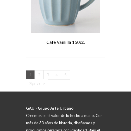
VER MÁS
Cafe Vainilla 150cc.
1
2
3
4
5
Siguiente
GAU - Grupo Arte Urbano
Creemos en el valor de lo hecho a mano. Con
más de 30 años de historia, diseñamos y
producimos cerámica con identidad. Bajo el